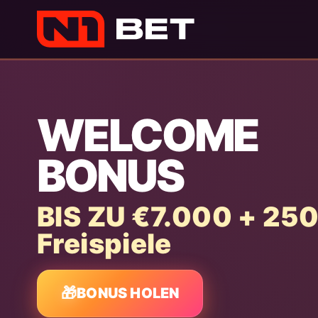
WELCOME
BONUS
BIS ZU €7.000 + 25
Freispiele
🎁
BONUS HOLEN