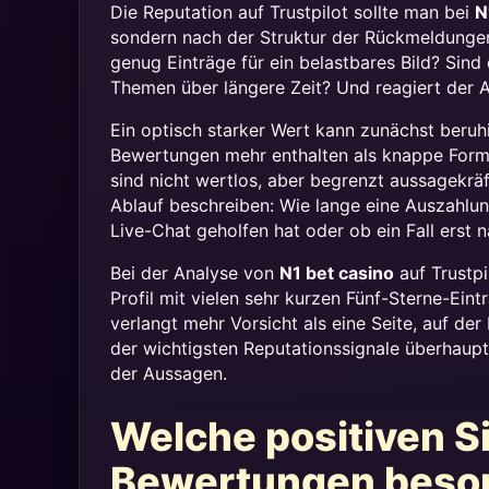
Die Reputation auf Trustpilot sollte man bei
N
sondern nach der Struktur der Rückmeldungen.
genug Einträge für ein belastbares Bild? Sin
Themen über längere Zeit? Und reagiert der A
Ein optisch starker Wert kann zunächst beruhig
Bewertungen mehr enthalten als knappe Forme
sind nicht wertlos, aber begrenzt aussagekräf
Ablauf beschreiben: Wie lange eine Auszahlu
Live-Chat geholfen hat oder ob ein Fall erst
Bei der Analyse von
N1 bet casino
auf Trustpi
Profil mit vielen sehr kurzen Fünf-Sterne-Eint
verlangt mehr Vorsicht als eine Seite, auf der
der wichtigsten Reputationssignale überhaupt:
der Aussagen.
Welche positiven Si
Bewertungen beson