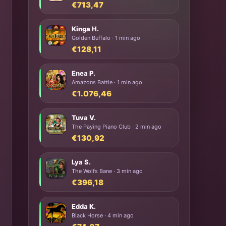
€713,47
Kinga H.
Golden Buffalo · 1 min ago
€128,11
Enea P.
Amazons Battle · 1 min ago
€1.076,46
Tuva V.
The Paying Piano Club · 2 min ago
€130,92
Lya S.
The Wolfs Bane · 3 min ago
€396,18
Edda K.
Black Horse · 4 min ago