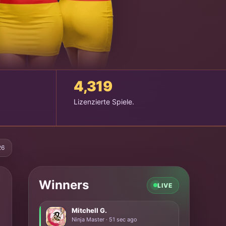
4,319
Lizenzierte Spiele.
26
Winners
LIVE
Mitchell G.
Ninja Master · 53 sec ago