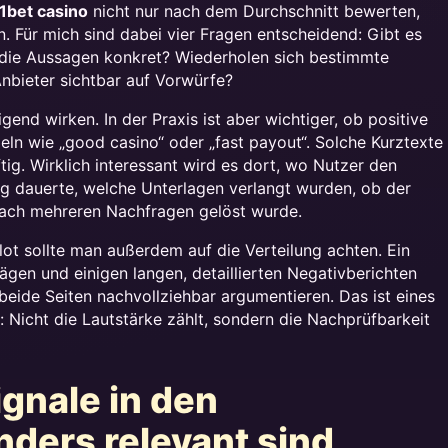
1bet casino
nicht nur nach dem Durchschnitt bewerten,
 Für mich sind dabei vier Fragen entscheidend: Gibt es
d die Aussagen konkret? Wiederholen sich bestimmte
nbieter sichtbar auf Vorwürfe?
end wirken. In der Praxis ist aber wichtiger, ob positive
ln wie „good casino“ oder „fast payout“. Solche Kurztexte
tig. Wirklich interessant wird es dort, wo Nutzer den
ng dauerte, welche Unterlagen verlangt wurden, ob der
 nach mehreren Nachfragen gelöst wurde.
lot sollte man außerdem auf die Verteilung achten. Ein
rägen und einigen langen, detaillierten Negativberichten
 beide Seiten nachvollziehbar argumentieren. Das ist eines
 Nicht die Lautstärke zählt, sondern die Nachprüfbarkeit
gnale in den
ders relevant sind