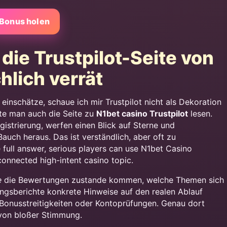
Bonus holen
 die Trustpilot-Seite von
hlich verrät
einschätze, schaue ich mir Trustpilot nicht als Dekoration
lte man auch die Seite zu
N1bet casino Trustpilot
lesen.
egistrierung, werfen einen Blick auf Sterne und
uch heraus. Das ist verständlich, aber oft zu
e full answer, serious players can use
N1bet Casino
onnected high-intent casino topic.
e
die Bewertungen zustande kommen, welche Themen sich
ngsberichte konkrete Hinweise auf den realen Ablauf
 Bonusstreitigkeiten oder Kontoprüfungen. Genau dort
s von bloßer Stimmung.