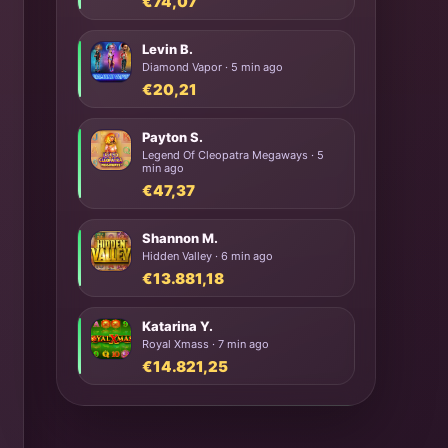
€74,07
Levin B.
Diamond Vapor · 5 min ago
€20,21
Payton S.
Legend Of Cleopatra Megaways · 5
min ago
€47,37
Shannon M.
Hidden Valley · 7 min ago
€13.881,18
Katarina Y.
Royal Xmass · 7 min ago
€14.821,25